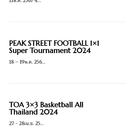
11พ.ค. 2567 ชั้…
PEAK STREET FOOTBALL 1×1
Super Tournament 2024
18 – 19พ.ค. 256…
TOA 3×3 Basketball All
Thailand 2024
27 - 28เม.ย. 25…