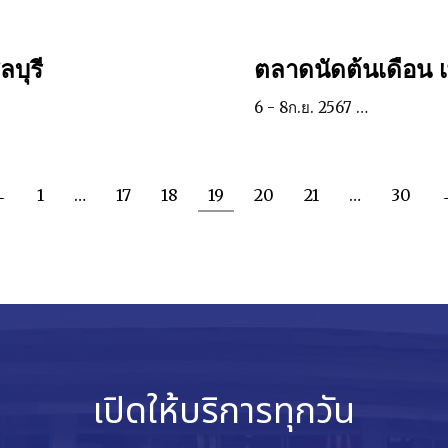
บุรี
ตลาดนัดต้นเดือน เ
6 - 8ก.ย. 2567 …
←
1
…
17
18
19
20
21
…
30
เปิดให้บริการทุกวัน