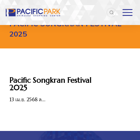
Home
Entries tagged with "Pacific Songkran Festival 2025"
You are here:
PACIFIC SONGKRAN FESTIVAL
2025
Pacific Songkran Festival
2025
13 เม.ย. 2568 ล…