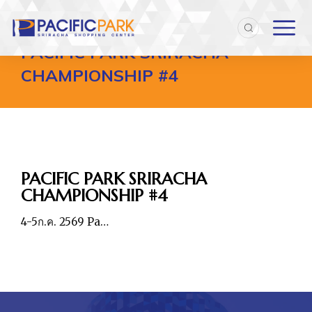
Home
Entries tagged with "PACIFIC PARK SRIRACHA CHAMPI
You are here:
PACIFIC PARK SRIRACHA
CHAMPIONSHIP #4
PACIFIC PARK SRIRACHA
CHAMPIONSHIP #4
4-5ก.ค. 2569 Pa…