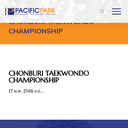
Home
Entries tagged with "CHONBURI TAEKWONDO CHAMP
You are here:
CHONBURI TAEKWONDO
CHAMPIONSHIP
CHONBURI TAEKWONDO
CHAMPIONSHIP
17 พ.ค. 2568 แป…