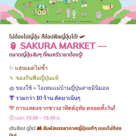
ไม่ต้องไปญี่ปุ่น ก็ช้อปฟีลญี่ปุ่นได้! 🛩
🏮 SAKURA MARKET —
ตลาดญี่ปุ่นลับๆ ที่คนศรีราชาต้องรู้!
✨ แฮนเมดไม่ซ้ำ
🍡 ของกินฟีลญี่ปุ่นแท้
🧺 ของใช้ + ไอเทมแม่บ้านญี่ปุ่นสายมินิมอล
👘 รวมกว่า 10 ร้าน คัดมาเน้นๆ
🎌 การแสดงจากชาวอาทิตย์อุทัย ตลอดทั้งวัน!
🕙 เวลา 10.00 – 18.00 น.
เดินช้อป ดูโชว์
🎎 สัมผัสบรรยากาศญี่ปุ่นแท้ๆ แบบไม่ต้อง
บิน!