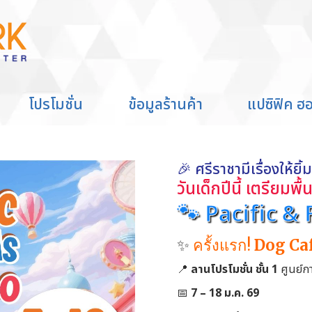
โปรโมชั่น
ข้อมูลร้านค้า
แปซิฟิค ฮอ
🎉 ศรีราชามีเรื่องให้ยิ้
วันเด็กปีนี้ เตรียมพื
🐾 Pacific &
✨
ครั้งแรก!
Dog Ca
📍
ลานโปรโมชั่น ชั้น 1
ศูนย์ก
📅
7 – 18 ม.ค. 69