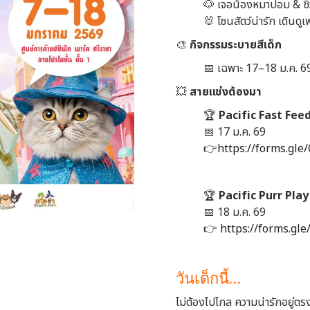
🐶 เจอน้องหมาปอม & ชิวาว
🐰 โซนสัตว์น่ารัก เดินดูเ
🎨
กิจกรรมระบายสีเด็ก
📅 เฉพาะ 17–18 ม.ค. 6
💥
สายแข่งต้องมา
🏆
Pacific Fast Feed
📅 17 ม.ค. 69
👉
https://forms.gl
🏆
Pacific Purr Play
📅 18 ม.ค. 69
👉
https://forms.g
วันเด็กนี้…
ไม่ต้องไปไกล ความน่ารักอยู่ตร