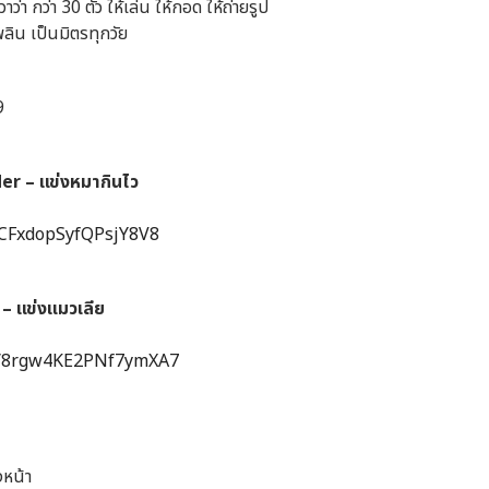
่า กว่า 30 ตัว ให้เล่น ให้กอด ให้ถ่ายรูป
พลิน เป็นมิตรทุกวัย
9
er – แข่งหมากินไว
e/CFxdopSyfQPsjY8V8
 – แข่งแมวเลีย
le/8rgw4KE2PNf7ymXA7
งหน้า