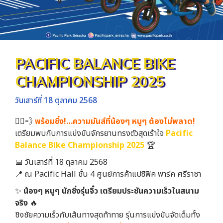
PACIFIC BALANCE BIKE
CHAMPIONSHIP 2025
วันเสาร์ที่ 18 ตุลาคม 2568
🚴‍♂️💨
พร้อมซิ่ง!…ความมันส์ที่น้องๆ หนูๆ ต้องไม่พลาด!
เตรียมพบกับการแข่งขันจักรยานทรงตัวสุดเร้าใจ
Pacific
Balance Bike Championship 2025
🏆
📅 วันเสาร์ที่ 18 ตุลาคม 2568
📍 ณ Pacific Hall ชั้น 4 ศูนย์การค้าแปซิฟิค พาร์ค ศรีราชา
✨
น้องๆ หนูๆ นักซิ่งรุ่นจิ๋ว เตรียมประชันความเร็วในสนาม
จริง
🔥
ชิงชัยความเร็วกับเส้นทางสุดท้าทาย รุ่นการแข่งขันจัดเต็มทั้ง