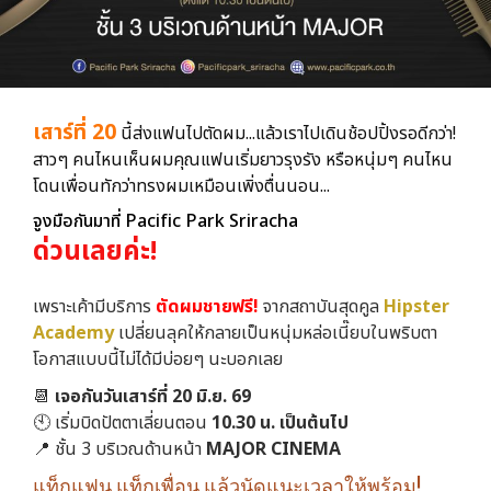
เสาร์ที่ 20
นี้ส่งแฟนไปตัดผม...แล้วเราไปเดินช้อปปิ้งรอดีกว่า!
สาวๆ คนไหนเห็นผมคุณแฟนเริ่มยาวรุงรัง หรือหนุ่มๆ คนไหน
โดนเพื่อนทักว่าทรงผมเหมือนเพิ่งตื่นนอน...
จูงมือกันมาที่ Pacific Park Sriracha
ด่วนเลยค่ะ!
เพราะเค้ามีบริการ
ตัดผมชายฟรี!
จากสถาบันสุดคูล
Hipster
Academy
เปลี่ยนลุคให้กลายเป็นหนุ่มหล่อเนี๊ยบในพริบตา
โอกาสแบบนี้ไม่ได้มีบ่อยๆ นะบอกเลย
📆
เจอกันวันเสาร์ที่ 20 มิ.ย. 69
🕙 เริ่มบิดปัตตาเลี่ยนตอน
10.30 น. เป็นต้นไป
📍 ชั้น 3 บริเวณด้านหน้า
MAJOR CINEMA
แท็กแฟน แท็กเพื่อน แล้วนัดแนะเวลาให้พร้อม!