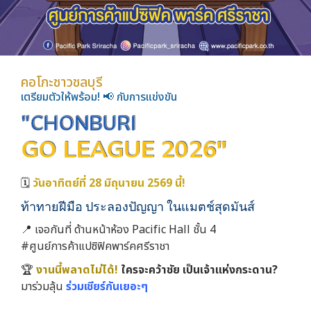
คอโกะชาวชลบุรี
เตรียมตัวให้พร้อม! 📢 กับการแข่งขัน
"CHONBURI
GO LEAGUE 2026"
🗓️
วันอาทิตย์ที่ 28 มิถุนายน 2569 นี้!
ท้าทายฝีมือ ประลองปัญญา ในแมตช์สุดมันส์
📍 เจอกันที่ ด้านหน้าห้อง Pacific Hall ชั้น 4
#ศูนย์การค้าแปซิฟิคพาร์คศรีราชา
🏆
งานนี้พลาดไม่ได้!
ใครจะคว้าชัย เป็นเจ้าแห่งกระดาน?
มาร่วมลุ้น
ร่วมเชียร์กันเยอะๆ