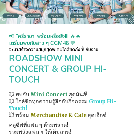
📢 “ศรีราชา! พร้อมหรือยัง!!! 🔥🔥
เตรียมพบกับสาว ๆ CGM48 💚
จะมาสร้างความสนุกสุดพิเศษใกล้ชิดถึงที่! กับงาน
ROADSHOW MINI
CONCERT & GROUP HI-
TOUCH
💥 พบกับ
Mini Concert
สุดมันส์!
💥 ใกล้ชิดทุกความรู้สึกกับกิจกรรม
Group Hi-
Touch!
💥 พร้อม
Merchandise & Cafe
สุดเอ็กซ์
คลูซีฟที่แฟน ๆ ห้ามพลาด!
รวมพลังแฟน ๆ ให้เต็มลาน!