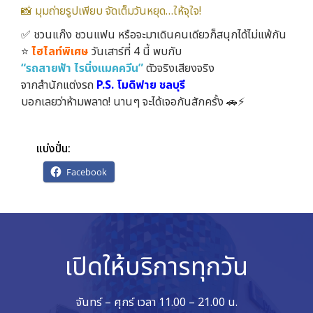
📸 มุมถ่ายรูปเพียบ จัดเต็มวันหยุด…ให้จุใจ!
✅️ ชวนแก๊ง ชวนแฟน หรือจะมาเดินคนเดียวก็สนุกได้ไม่แพ้กัน
⭐
ไฮไลท์พิเศษ
วันเสาร์ที่ 4 นี้ พบกับ
“รถสายฟ้า ไรนิ่งแมคควีน”
ตัวจริงเสียงจริง
จากสำนักแต่งรถ
P.S. โมดิฟาย ชลบุรี
บอกเลยว่าห้ามพลาด! นานๆ จะได้เจอกันสักครั้ง 🚗⚡
แบ่งปั่น:
Facebook
เปิดให้บริการทุกวัน
จันทร์ – ศุกร์ เวลา 11.00 – 21.00 น.