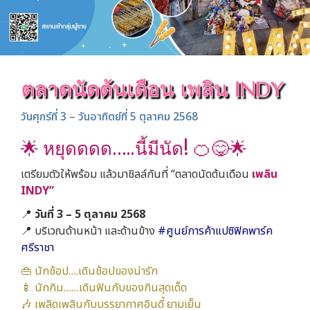
ตลาดนัดต้นเดือน เพลิน INDY
วันศุกร์ที่ 3 – วันอาทิตย์ที่ 5 ตุลาคม 2568
🌟 หยุดดดด…..นี้มีนัด! 🍊😋🌟
เตรียมตัวให้พร้อม แล้วมาชิลล์กันที่ “ตลาดนัดต้นเดือน
เพลิน
INDY”
📍
วันที่ 3 – 5 ตุลาคม 2568
📍 บริเวณด้านหน้า และด้านข้าง
#ศูนย์การค้าแปซิฟิคพาร์ค
ศรีราชา
👜 นักช้อป….เดินช้อปของน่ารัก
🍢 นักกิน……เดินฟินกับของกินสุดเด็ด
🎶 เพลิดเพลินกับบรรยากาศอินดี้ ยามเย็น