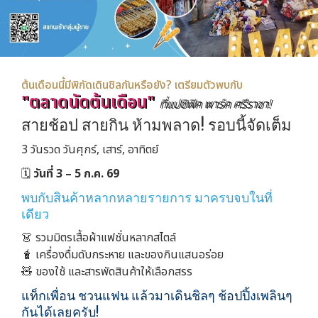
ต้นเดือนนี้มีพิกัดเดินชิลกันหรือยัง? เตรียมตัวพบกับ
"ตลาดนัดต้นเดือน"
ที่แปซิฟิค พาร์ค ศรีราชา!
สายช้อป สายกิน ห้ามพลาด! รอบนี้จัดเต็ม
3 วันรวด วันศุกร์, เสาร์, อาทิตย์
🗓️
วันที่ 3 – 5 ก.ค. 69
พบกับสินค้าหลากหลายรายการ มาครบจบในที่
เดียว
👗 รวมมิตรเสื้อผ้าแฟชั่นหลากสไตล์
🧋 เครื่องดื่มดับกระหาย และของกินแสนอร่อย
🧸 ของใช้ และสารพัดสินค้าให้เลือกสรร
แท็กเพื่อน ชวนแฟน แล้วมาเดินชิลๆ ช้อปปิ้งเพลินๆ
กันได้เลยครับ!